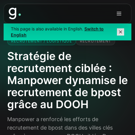
Accueil
/
Études de cas
/
Manpower/bpost
This page is also available in English.
Switch to
English
RECRUTEMENT / LOGISTIQUE
RECRUTEMENT
Stratégie de
recrutement ciblée :
Manpower dynamise le
recrutement de bpost
grâce au DOOH
Manpower a renforcé les efforts de
recrutement de bpost dans des villes clés