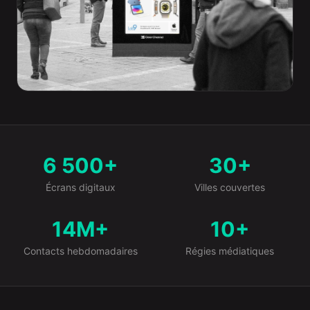
6 500+
30+
Le marche en chiffres
Écrans digitaux
Villes couvertes
14M+
10+
Contacts hebdomadaires
Régies médiatiques