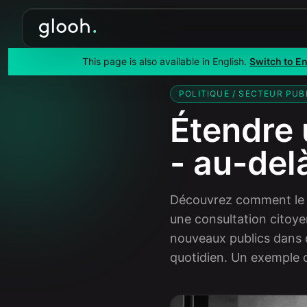
This page is also available in English.
Accueil
/
Études de cas
Switch to En
/
Be
POLITIQUE / SECTEUR PUB
Étendre 
- au-delà
Découvrez comment le Pa
une consultation citoy
nouveaux publics dans d
quotidien. Un exemple 