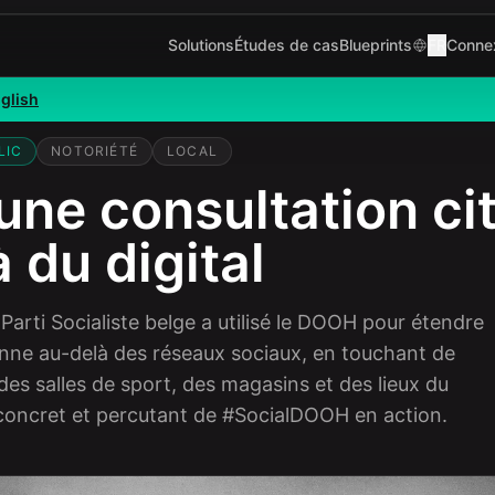
Solutions
Études de cas
Blueprints
FR
Conne
glish
lgian Socialist Party
LIC
NOTORIÉTÉ
LOCAL
une consultation c
 du digital
rti Socialiste belge a utilisé le DOOH pour étendre
enne au-delà des réseaux sociaux, en touchant de
es salles de sport, des magasins et des lieux du
concret et percutant de #SocialDOOH en action.