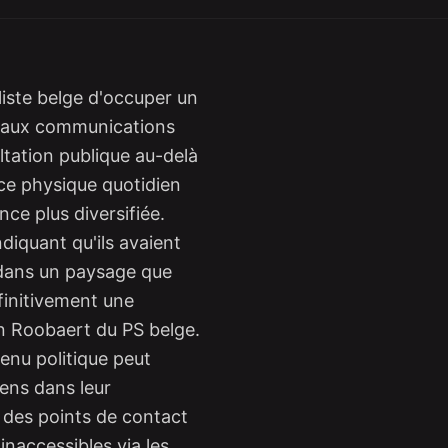
iste belge d'occuper un
e aux communications
ltation publique au-delà
ace physique quotidien
nce plus diversifiée.
diquant qu'ils avaient
r dans un paysage que
finitivement une
n Roobaert du PS belge.
nu politique peut
yens dans leur
 des points de contact
inaccessibles via les