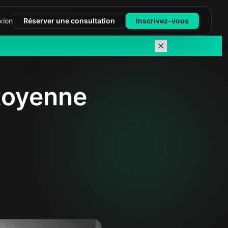
xion
Réserver une consultation
Inscrivez-vous
itoyenne