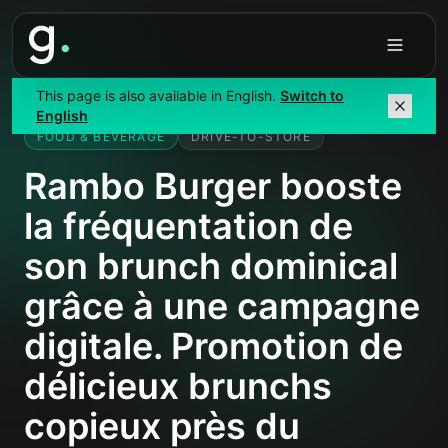
Accueil
/
Études de cas
/
RAMBO BURGER
This page is also available in English.
Switch to
English
FOOD & BEVERAGE
DRIVE-TO-STORE
Rambo Burger booste
la fréquentation de
son brunch dominical
grâce à une campagne
digitale. Promotion de
délicieux brunchs
copieux près du