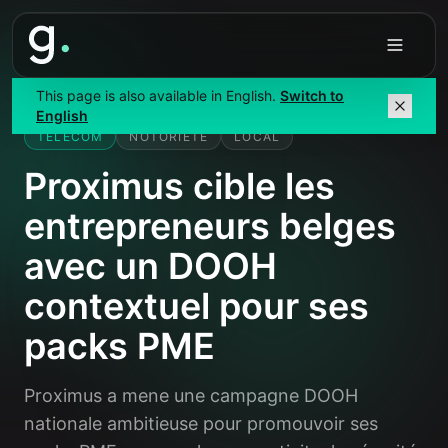
Accueil
/
Études de cas
/
Proximus
This page is also available in English.
Switch to
English
TELECOM
NOTORIÉTÉ
LOCAL
Proximus cible les
entrepreneurs belges
avec un DOOH
contextuel pour ses
packs PME
Proximus a mene une campagne DOOH
nationale ambitieuse pour promouvoir ses