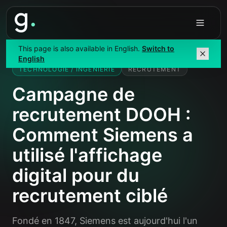
Accueil
/
Études de cas
/
Siemens
This page is also available in English.
Switch to
English
TECHNOLOGIE / INGENIERIE
RECRUTEMENT
Campagne de
recrutement DOOH :
Comment Siemens a
utilisé l'affichage
digital pour du
recrutement ciblé
Fondé en 1847, Siemens est aujourd'hui l'un